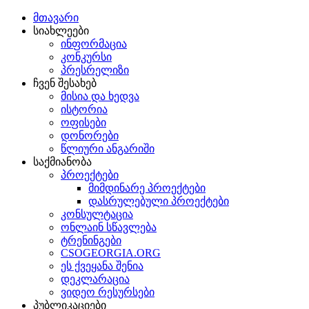
მთავარი
სიახლეები
ინფორმაცია
კონკურსი
პრესრელიზი
ჩვენ შესახებ
მისია და ხედვა
ისტორია
ოფისები
დონორები
წლიური ანგარიში
საქმიანობა
პროექტები
მიმდინარე პროექტები
დასრულებული პროექტები
კონსულტაცია
ონლაინ სწავლება
ტრენინგები
CSOGEORGIA.ORG
ეს ქვეყანა შენია
დეკლარაცია
ვიდეო რესურსები
პუბლიკაციები