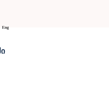
Eng
ში