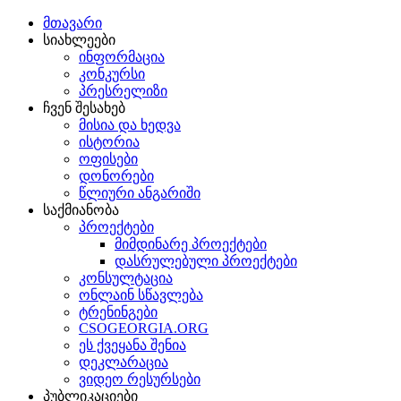
მთავარი
სიახლეები
ინფორმაცია
კონკურსი
პრესრელიზი
ჩვენ შესახებ
მისია და ხედვა
ისტორია
ოფისები
დონორები
წლიური ანგარიში
საქმიანობა
პროექტები
მიმდინარე პროექტები
დასრულებული პროექტები
კონსულტაცია
ონლაინ სწავლება
ტრენინგები
CSOGEORGIA.ORG
ეს ქვეყანა შენია
დეკლარაცია
ვიდეო რესურსები
პუბლიკაციები