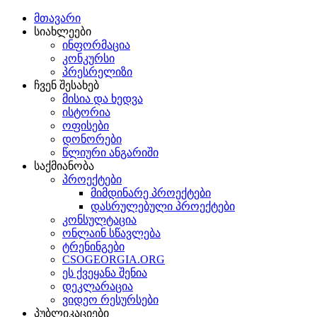
მთავარი
სიახლეები
ინფორმაცია
კონკურსი
პრესრელიზი
ჩვენ შესახებ
მისია და ხედვა
ისტორია
ოფისები
დონორები
წლიური ანგარიში
საქმიანობა
პროექტები
მიმდინარე პროექტები
დასრულებული პროექტები
კონსულტაცია
ონლაინ სწავლება
ტრენინგები
CSOGEORGIA.ORG
ეს ქვეყანა შენია
დეკლარაცია
ვიდეო რესურსები
პუბლიკაციები