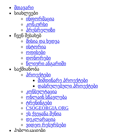
მთავარი
სიახლეები
ინფორმაცია
კონკურსი
პრესრელიზი
ჩვენ შესახებ
მისია და ხედვა
ისტორია
ოფისები
დონორები
წლიური ანგარიში
საქმიანობა
პროექტები
მიმდინარე პროექტები
დასრულებული პროექტები
კონსულტაცია
ონლაინ სწავლება
ტრენინგები
CSOGEORGIA.ORG
ეს ქვეყანა შენია
დეკლარაცია
ვიდეო რესურსები
პუბლიკაციები