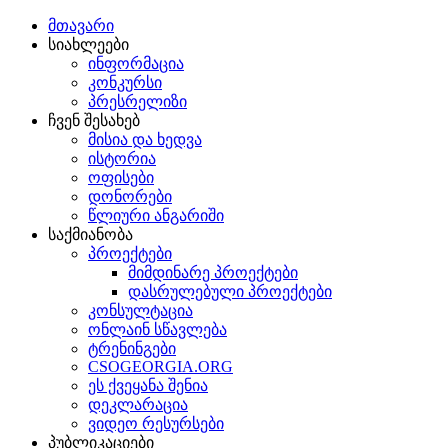
მთავარი
სიახლეები
ინფორმაცია
კონკურსი
პრესრელიზი
ჩვენ შესახებ
მისია და ხედვა
ისტორია
ოფისები
დონორები
წლიური ანგარიში
საქმიანობა
პროექტები
მიმდინარე პროექტები
დასრულებული პროექტები
კონსულტაცია
ონლაინ სწავლება
ტრენინგები
CSOGEORGIA.ORG
ეს ქვეყანა შენია
დეკლარაცია
ვიდეო რესურსები
პუბლიკაციები